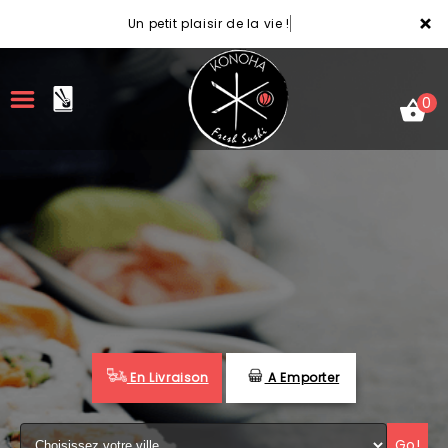
×
Un petit plaisir de la vie !
0
ACCUEIL
LA CARTE
VOTRE COMPTE
NOTRE RESTAURANT
En Livraison
A Emporter
VOS AVIS
MENTIONS LÉGALES
Go!