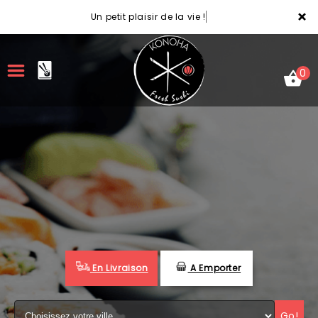
×
Un petit plaisir de la vie !
0
ACCUEIL
LA CARTE
VOTRE COMPTE
NOTRE RESTAURANT
En Livraison
A Emporter
VOS AVIS
MENTIONS LÉGALES
Go!