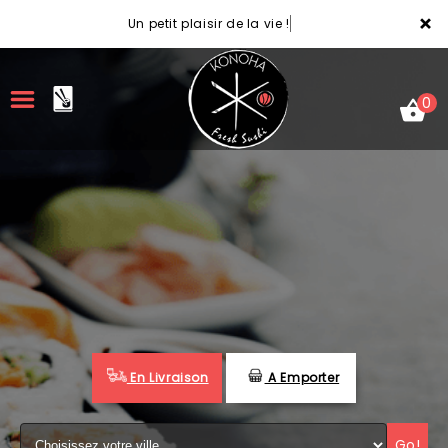
×
Un petit plaisir de la vie !
0
ACCUEIL
LA CARTE
VOTRE COMPTE
NOTRE RESTAURANT
En Livraison
A Emporter
VOS AVIS
MENTIONS LÉGALES
Go!