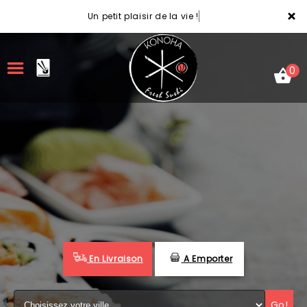
×
Un petit plaisir de la vie !
0
ACCUEIL
LA CARTE
VOTRE COMPTE
NOTRE RESTAURANT
En Livraison
A Emporter
VOS AVIS
MENTIONS LÉGALES
Go!