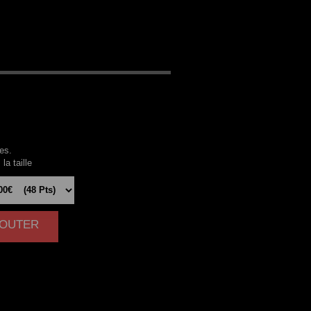
MON
es.
la taille
AJOUTER