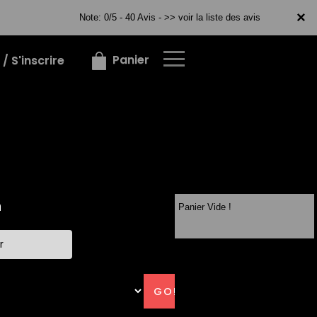
×
×
Note: 0/5 - 40 Avis -
>> voir la liste des avis
Panier
/ S'inscrire
Panier Vide !