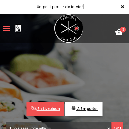
×
Un petit plaisir de la vie !
0
ACCUEIL
LA CARTE
VOTRE COMPTE
NOTRE RESTAURANT
En Livraison
A Emporter
VOS AVIS
MENTIONS LÉGALES
Go!