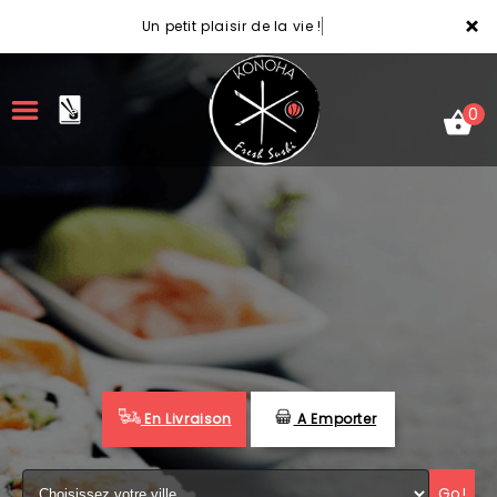
×
Un petit plaisir de la vie !
0
ACCUEIL
LA CARTE
VOTRE COMPTE
NOTRE RESTAURANT
En Livraison
A Emporter
VOS AVIS
MENTIONS LÉGALES
Go!